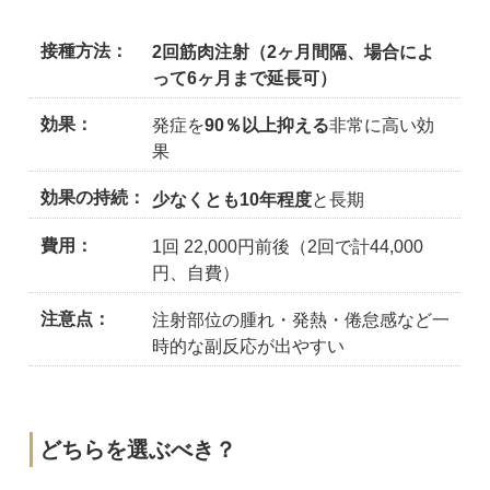
接種方法
2回筋肉注射（2ヶ月間隔、場合によ
って6ヶ月まで延長可）
効果
発症を
90％以上抑える
非常に高い効
果
効果の持続
少なくとも10年程度
と長期
費用
1回 22,000円前後（2回で計44,000
円、自費）
注意点
注射部位の腫れ・発熱・倦怠感など一
時的な副反応が出やすい
どちらを選ぶべき？